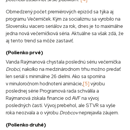
Obmedzený počet premiérových epizód sa týka aj
programu Večerníček. Kým za socializmu sa vyrobilo na
Slovensku viacero seriálov za rok, dnes je to maximálne
jedna nová večerníčková séria. Aktuálne sa však zdá, že
aj tento trend sa môže zastaviť.
(Polienko prvé)
Vanda Raýmanová chystala poslednú sériu večerníčka
Drobci
, nakoľko na medzinárodnom trhu možno predať
len seriál s minimálne 26 dielmi. Ako sa spomína
v minuloročnom hodnotení animácie,
[5]
výrobu
poslednej série Programová rada schválila a
Raýmanová získala financie od AVF na vývoj
posledných častí. Vývoj prebehol, ale STVR sa vyše
roka neozvala a o výrobu
Drobcov
neprejavila záujem.
(Polienko druhé)