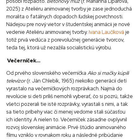
pôsobí rozpačito.
Betónový muž
(r. Marianna Lipárová,
2025) z Ateliéru animovanej tvorby je zase jednoduchá
moralita o fatálnych dopadoch ľudskej povrchnosti.
Nádejou pre nový vietor v študentskej animácii je nové
vedenie Ateliéru animovanej tvorby.
Ivana Laučíková
je
totiž prvá vedúca z porevolučnej generácie tvorcov,
teda tej, ktorá už nezažila socialistickú výrobu.
Večerníček…
Od prvého slovenského večerníčka
Ako si mačky kúpili
televízor
(r. Ján Chlebík, 1965) niekoľko generácií detí
vyrastalo na večerníčkových rozprávkach. Najmä do
revolúcie si deti príliš nemohli vyberať, čo si pozrú, takže
všetci pozerali tie isté rozprávky, vyrastali s nimi, a tak
sa tieto príbehy viac či menej vedome stali súčasťou
ich identity. A nielen to. Večerníček zásadne ovplyvnil
rozvoj slovenskej animácie. Prvé štúdio animovaného
filmu vzniklo v rovnakom roku a následné pribúdanie