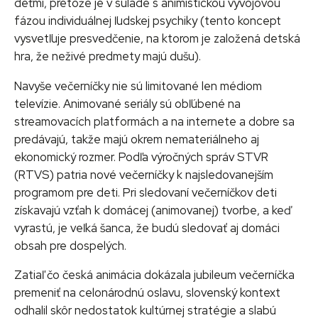
deťmi, pretože je v súlade s animistickou vývojovou
fázou individuálnej ľudskej psychiky (tento koncept
vysvetľuje presvedčenie, na ktorom je založená detská
hra, že neživé predmety majú dušu).
Navyše večerníčky nie sú limitované len médiom
televízie. Animované seriály sú obľúbené na
streamovacích platformách a na internete a dobre sa
predávajú, takže majú okrem nemateriálneho aj
ekonomický rozmer. Podľa výročných správ STVR
(RTVS) patria nové večerníčky k najsledovanejším
programom pre deti. Pri sledovaní večerníčkov deti
získavajú vzťah k domácej (animovanej) tvorbe, a keď
vyrastú, je veľká šanca, že budú sledovať aj domáci
obsah pre dospelých.
Zatiaľ čo česká animácia dokázala jubileum večerníčka
premeniť na celonárodnú oslavu, slovenský kontext
odhalil skôr nedostatok kultúrnej stratégie a slabú