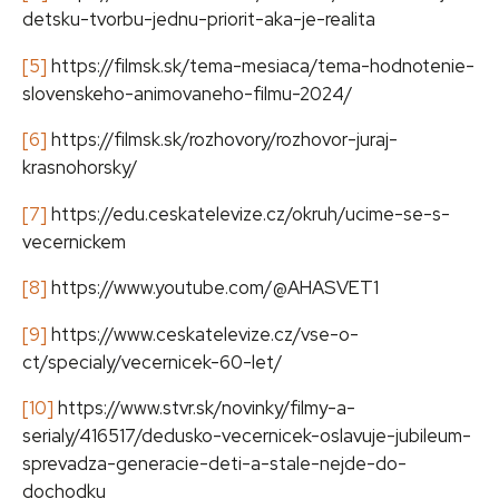
detsku-tvorbu-jednu-priorit-aka-je-realita
[5]
https://filmsk.sk/tema-mesiaca/tema-hodnotenie-
slovenskeho-animovaneho-filmu-2024/
[6]
https://filmsk.sk/rozhovory/rozhovor-juraj-
krasnohorsky/
[7]
https://edu.ceskatelevize.cz/okruh/ucime-se-s-
vecernickem
[8]
https://www.youtube.com/@AHASVET1
[9]
https://www.ceskatelevize.cz/vse-o-
ct/specialy/vecernicek-60-let/
[10]
https://www.stvr.sk/novinky/filmy-a-
serialy/416517/dedusko-vecernicek-oslavuje-jubileum-
sprevadza-generacie-deti-a-stale-nejde-do-
dochodku