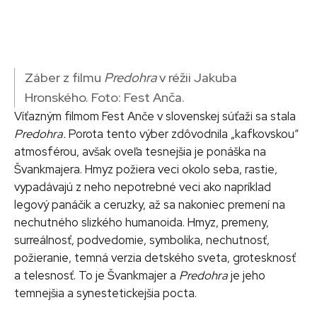
Záber z filmu
Predohra
v réžii Jakuba
Hronského. Foto: Fest Anča.
Víťazným filmom Fest Anče v slovenskej súťaži sa stala
Predohra.
Porota tento výber zdôvodnila „kafkovskou“
atmosférou, avšak oveľa tesnejšia je ponáška na
Švankmajera. Hmyz požiera veci okolo seba, rastie,
vypadávajú z neho nepotrebné veci ako napríklad
legový panáčik a ceruzky, až sa nakoniec premení na
nechutného slizkého humanoida. Hmyz, premeny,
surreálnosť, podvedomie, symbolika, nechutnosť,
požieranie, temná verzia detského sveta, grotesknosť
a telesnosť. To je Švankmajer a
Predohra
je jeho
temnejšia a synestetickejšia pocta.