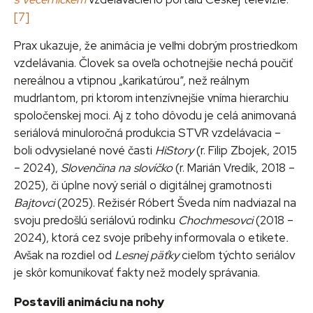
[7]
Prax ukazuje, že animácia je veľmi dobrým prostriedkom
vzdelávania. Človek sa oveľa ochotnejšie nechá poučiť
nereálnou a vtipnou „karikatúrou“, než reálnym
mudrlantom, pri ktorom intenzívnejšie vníma hierarchiu
spoločenskej moci. Aj z toho dôvodu je celá animovaná
seriálová minuloročná produkcia STVR vzdelávacia –
boli odvysielané nové časti
HiStory
(r. Filip Zbojek, 2015
– 2024),
Slovenčina na slovíčko
(r. Marián Vredík, 2018 –
2025), či úplne nový seriál o digitálnej gramotnosti
Bajtovci
(2025). Režisér Róbert Šveda ním nadviazal na
svoju predošlú seriálovú rodinku
Chochmesovci
(2018 –
2024), ktorá cez svoje príbehy informovala o etikete
.
Avšak na rozdiel od
Lesnej päťky
cieľom týchto seriálov
je skôr komunikovať fakty než modely správania.
Postavili animáciu na nohy