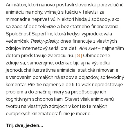
Animátori, ktorí nanovo postavili slovenskú porevolučnú
animáciu na nohy, vnímajú situáciu v televízii za
mimoriadne neprívetivú. Niektorí hľadajú spôsoby, ako
sa zaobísť bez televízie a bez štátneho financovania.
Spoločnosť Superfilm, ktorá kedysi vyprodukovala
večerníček
Tresky-plesky,
dnes financuje z vlastných
zdrojov internetový seriál pre deti
Aha svet
– najmenším
deťom predstavuje zvieraciu ríšu.
[8]
Obmedzené
zdroje sa, samozrejme, odzrkadľujú aj na výsledku –
jednoduchá ilustratívna animácia, statické rámovanie
s variovaním pomalých nájazdov a odjazdov, sprievodný
komentár. Pre tie najmenšie deti to však nepredstavuje
problém a do značnej miery sa prispôsobuje ich
kognitívnym schopnostiam. Stavať však animovanú
tvorbu na vlastných zdrojoch v kontexte malých
európskych kinematografií nie je možné.
Tri, dva, jeden…