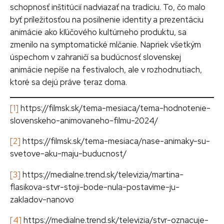
schopnosť inštitúcií nadviazať na tradíciu. To, čo malo
byť príležitosťou na posilnenie identity a prezentáciu
animácie ako kľúčového kultúrneho produktu, sa
zmenilo na symptomatické mlčanie. Napriek všetkým
úspechom v zahraničí sa budúcnosť slovenskej
animácie nepíše na festivaloch, ale v rozhodnutiach,
ktoré sa dejú práve teraz doma.
[1]
https://filmsk.sk/tema-mesiaca/tema-hodnotenie-
slovenskeho-animovaneho-filmu-2024/
[2]
https://filmsk.sk/tema-mesiaca/nase-animaky-su-
svetove-aku-maju-buducnost/
[3]
https://medialne.trend.sk/televizia/martina-
flasikova-stvr-stoji-bode-nula-postavime-ju-
zakladov-nanovo
[4]
https://medialne.trend.sk/televizia/stvr-oznacuje-