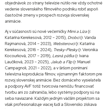
objednávok zo strany televízie nútilo nie vždy ochotné
vedenie slovenského filmového podniku robiť aspoň
čiastočné zmeny v prospech rozvoja slovenskej
animácie.
Aj v súčasnosti sú nové večerníčky
Mimi a Líza
(r.
Katarína Kerekesová, 2012 – 2015)
, Drobci
(r. Vanda
Raýmanová, 2014 – 2023)
, Websterovci
(r. Katarína
Kerekesová, 2016 – 2024)
, Tresky-Plesky
(r. Veronika
Kocourková, 2017 – 2019)
, Lesná päťka
(r. Ivana
Laučíková, 2023 – 2025)
, Jakub a Flip
(r. Manuel
Campagnoli, 2021 – 2022)
,
a v širšom ponímaní
televízna koprodukcia filmov, významným faktorom pre
rozvoj slovenskej animácie. Bez domáceho vysielateľa
a podpory AVF totiž tvorcovia nemôžu financovať
tvorbu ani zo zahraničia, lebo systémy podpory sú na
seba naviazané. Každým jedným väčším projektom sa
však profesionalizuje viacej ľudí a Slovensko získava