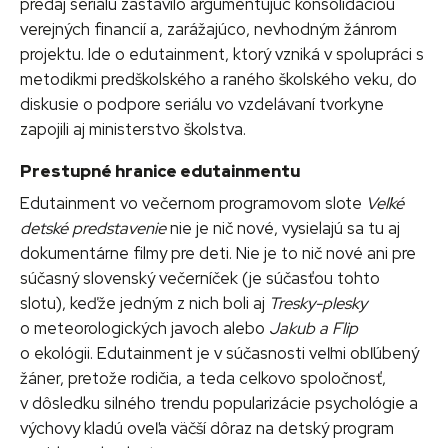
predaj seriálu zastavilo argumentujúc konsolidáciou
verejných financií a, zarážajúco, nevhodným žánrom
projektu. Ide o edutainment, ktorý vzniká v spolupráci s
metodikmi predškolského a raného školského veku, do
diskusie o podpore seriálu vo vzdelávaní tvorkyne
zapojili aj ministerstvo školstva.
Prestupné hranice edutainmentu
Edutainment vo večernom programovom slote
Veľké
detské predstavenie
nie je nič nové, vysielajú sa tu aj
dokumentárne filmy pre deti. Nie je to nič nové ani pre
súčasný slovenský večerníček (je súčasťou tohto
slotu), keďže jedným z nich boli aj
Tresky-plesky
o meteorologických javoch alebo
Jakub a Flip
o ekológii. Edutainment je v súčasnosti veľmi obľúbený
žáner, pretože rodičia, a teda celkovo spoločnosť,
v dôsledku silného trendu popularizácie psychológie a
výchovy kladú oveľa väčší dôraz na detský program