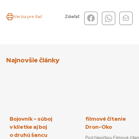
Verzia pre tlač
Zdieľať:
Najnovšie články
Bojovník – súboj
filmové čítanie
v klietke aj boj
Dron-Oko
o druhú šancu
Pod hlavičkou Filmové číta