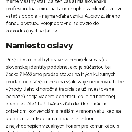
máme vlastný štát. Za ten čas stihla slovenská
profesionálna animácia takmer úplne zaniknúť a znovu
vstať z popola – najmä vďaka vzniku Audiovizuálneho
fondu a vstupu verejnoprávnej televízie do
koprodukčných vzťahov.
Namiesto oslavy
Prečo by ale mal byť práve večerníček súčasťou
slovenskej identity podobne, ako je súčasťou tej
českej? Môžeme predsa stavať na iných kultúrnych
produktoch. Večerníček má však svoje neporovnateľné
výhody. Jeho dlhoročná tradícia (a už investované
peniaze) spája viacero generácií, čo je pri národnej
identite dôležité. Utvára vzťah detí k domácim
príbehom, konvenciám a reáliám v ranom veku, keď sa
identita tvorí. Médium animácie je jednou
z najvhodnejších vizuálnych foriem pre komunikáciu s