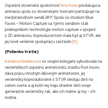
Úspešná slovenská spoločnosť
Artichoke
produkujúca
animáciu spolu so slovenskými tvorcami participuje na
medzinárodnom seriáli
BFF.
Spolu so štúdiom Blue
Faces – Motion Capture sa týmto seriálom stali
priekopníkom technológie motion capture v spojení
s 2D animáciou. Koproducentom mala byť aj STVR, ale
jej nové vedenie spoluprácu zastavilo.
[6]
(Polienko tretie)
Katarína Kerekesová
so svojimi kolegami vybudovala na
večerníčkoch úspešnú animátorskú značku Fool moon,
dáva prácu mnohým šikovným animátorom, jej
večerníčky koprodukované s STVR sledujú deti na
celom svete a aj kvôli nej majú dnešné deti svoje
generačné večerníčky tak, ako ich máme aj my – ich
rodičia.