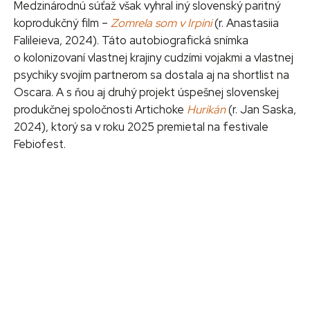
Medzinárodnú súťaž však vyhral iný slovenský paritný
koprodukčný film –
Zomrela som v Irpini
(r. Anastasiia
Falileieva, 2024). Táto autobiografická snímka
o kolonizovaní vlastnej krajiny cudzími vojakmi a vlastnej
psychiky svojím partnerom sa dostala aj na shortlist na
Oscara. A s ňou aj druhý projekt úspešnej slovenskej
produkčnej spoločnosti Artichoke
Hurikán
(r. Jan Saska,
2024), ktorý sa v roku 2025 premietal na festivale
Febiofest.