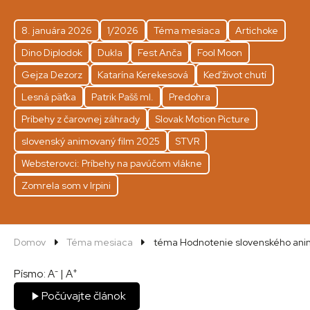
8. januára 2026
1/2026
Téma mesiaca
Artichoke
Dino Diplodok
Dukla
Fest Anča
Fool Moon
Gejza Dezorz
Katarína Kerekesová
Keď život chutí
Lesná päťka
Patrik Pašš ml.
Predohra
Príbehy z čarovnej záhrady
Slovak Motion Picture
slovenský animovaný film 2025
STVR
Websterovci: Príbehy na pavúčom vlákne
Zomrela som v Irpini
Domov
Téma mesiaca
téma Hodnotenie slovenského ani
-
+
Písmo:
A
|
A
Počúvajte článok