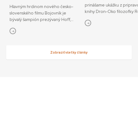
prinášame ukážku z priprav
Hlavným hrdinom nového česko-
knihy Dron-Oko filozofky 
slovenského filmu Bojovník je
Javorčekovej. V knižnej edíc
bývalý šampión prezývaný Hoff,
časopisu Kino-Ikon Cinestéz
ktorý sa pokúša o návrat do sveta
onedlho vydá Slovenský fi
bojových športov. V snímke
ústav. V knihe sa autorka ve
režisérov Vojtěcha Friča a Tomáša
interdisciplinárnemu výsku
Dianišku ho stvárňuje Milan Ondrík.
dronov ako prototypu súča
Bojovník mal začiatkom júla svetovú
Zobraziť všetky články
technológií, ktoré menia o
premiéru na MFF Karlove Vary, od
sveta. Rozhodujúcu úlohu 
13. júla príde aj do slovenských kín.
podľa nej zohráva filmové v
Hoff podľa tvorcov nebojuje iba
dronov ako nástrojov so sní
o návrat do sveta, kde bol
funkciami, ktoré sa využívaj
šampiónom, ale najmä o návrat
svoj mocenský potenciál, ale
k rodine a šancu napraviť svoje
kontemplatívne účely. Med
chyby. „Nakrútiť film zo sveta MMA
externými prístrojmi a inter
nie je len o súbojoch v klietke. Je
zásahmi Transplantácia viden
to o príbehoch, ktoré sa za tým
mája 2023 sa uskutočnila pr
skrývajú – o pádoch, víťazstvách, o
úspešná transplantácia cel
bojovnosti aj slabosti. Veríme, že
ktorú vykonal tím 140 lekár
Bojovník môže mať pre diváka
v akademickom zdravotnom
podobnú silu ako film Päste v tme,