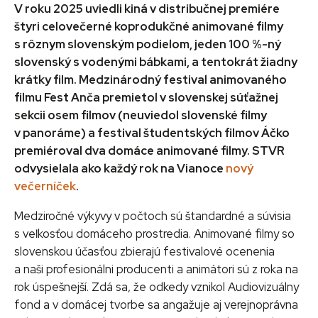
V roku 2025 uviedli kiná v distribučnej premiére
štyri celovečerné koprodukčné animované filmy
s rôznym slovenským podielom, jeden 100 %-ný
slovenský s vodenými bábkami, a tentokrát žiadny
krátky film. Medzinárodný festival animovaného
filmu Fest Anča premietol v slovenskej súťažnej
sekcii osem filmov (neuviedol slovenské filmy
v panoráme) a festival študentských filmov Áčko
premiéroval dva domáce animované filmy. STVR
odvysielala ako každý rok na Vianoce
nový
večerníček
.
Medziročné výkyvy v počtoch sú štandardné a súvisia
s veľkosťou domáceho prostredia. Animované filmy so
slovenskou účasťou zbierajú festivalové ocenenia
a naši profesionálni producenti a animátori sú z roka na
rok úspešnejší. Zdá sa, že odkedy vznikol Audiovizuálny
fond a v domácej tvorbe sa angažuje aj verejnoprávna