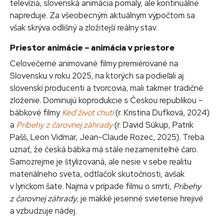
televízia, slovenská animácia pomaly, ale kontinuálne
napreduje. Za všeobecným aktuálnym výpočtom sa
však skrýva odlišný a zložitejší reálny stav.
Priestor animácie – animácia v priestore
Celovečerné animované filmy premiérované na
Slovensku v roku 2025, na ktorých sa podieľali aj
slovenskí producenti a tvorcovia, mali takmer tradičné
zloženie. Dominujú koprodukcie s Českou republikou –
bábkové filmy
Keď život chutí
(r. Kristina Dufková, 2024)
a
Príbehy z čarovnej záhrady
(r. David Súkup, Patrik
Pašš, Leon Vidmar, Jean-Claude Rozec, 2025). Treba
uznať, že česká bábka má stále nezameniteľné čaro.
Samozrejme je štylizovaná, ale nesie v sebe realitu
materiálneho sveta, odtlačok skutočnosti, avšak
v lyrickom šate. Najmä v prípade filmu o smrti,
Príbehy
z čarovnej záhrady
, je mäkké jesenné svietenie hrejivé
a vzbudzuje nádej.