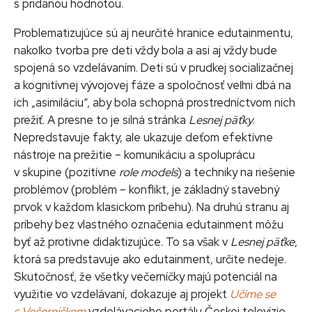
s pridanou hodnotou.
Problematizujúce sú aj neurčité hranice edutainmentu,
nakoľko tvorba pre deti vždy bola a asi aj vždy bude
spojená so vzdelávaním. Deti sú v prudkej socializačnej
a kognitívnej vývojovej fáze a spoločnosť veľmi dbá na
ich „asimiláciu“, aby bola schopná prostredníctvom nich
prežiť. A presne to je silná stránka
Lesnej päťky
.
Nepredstavuje fakty, ale ukazuje deťom efektívne
nástroje na prežitie – komunikáciu a spoluprácu
v skupine (pozitívne
role models
) a techniky na riešenie
problémov (problém – konflikt, je základný stavebný
prvok v každom klasickom príbehu). Na druhú stranu aj
príbehy bez vlastného označenia edutainment môžu
byť až protivne didaktizujúce. To sa však v
Lesnej päťke
,
ktorá sa predstavuje ako edutainment, určite nedeje.
Skutočnosť, že všetky večerníčky majú potenciál na
využitie vo vzdelávaní, dokazuje aj projekt
Učíme se
s Večerníčkem
vzdelávacieho portálu Českej televízie.