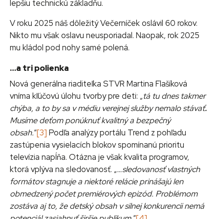
lepšiu technickú základňu.
V roku 2025 náš dôležitý Večerníček oslávil 60 rokov.
Nikto mu však oslavu neusporiadal. Naopak, rok 2025
mu kládol pod nohy samé polená.
…a tri polienka
Nová generálna riaditeľka STVR Martina Flašíková
vníma kľúčovú úlohu tvorby pre deti: „
tá tu dnes takmer
chýba, a to by sa v médiu verejnej služby nemalo stávať
.
Musíme deťom ponúknuť kvalitný a bezpečný
obsah.
“
[3]
Podľa analýzy portálu Trend z pohľadu
zastúpenia vysielacích blokov spomínanú prioritu
televízia napĺňa. Otázna je však kvalita programov,
ktorá vplýva na sledovanosť. „
…sledovanosť vlastných
formátov stagnuje a niektoré relácie prinášajú len
obmedzený počet premiérových epizód. Problémom
zostáva aj to, že detský obsah v silnej konkurencii nemá
potenciál zasiahnuť širšie publikum.
“
[4]