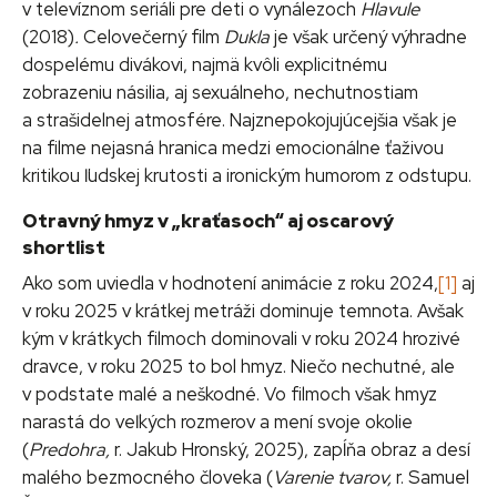
v televíznom seriáli pre deti o vynálezoch
Hlavule
(2018)
.
Celovečerný film
Dukla
je však určený výhradne
dospelému divákovi, najmä kvôli explicitnému
zobrazeniu násilia, aj sexuálneho, nechutnostiam
a strašidelnej atmosfére. Najznepokojujúcejšia však je
na filme nejasná hranica medzi emocionálne ťaživou
kritikou ľudskej krutosti a ironickým humorom z odstupu.
Otravný hmyz v „kraťasoch“ aj oscarový
shortlist
Ako som uviedla v hodnotení animácie z roku 2024,
[1]
aj
v roku 2025 v krátkej metráži dominuje temnota. Avšak
kým v krátkych filmoch dominovali v roku 2024 hrozivé
dravce, v roku 2025 to bol hmyz. Niečo nechutné, ale
v podstate malé a neškodné. Vo filmoch však hmyz
narastá do veľkých rozmerov a mení svoje okolie
(
Predohra,
r. Jakub Hronský, 2025), zapĺňa obraz a desí
malého bezmocného človeka (
Varenie tvarov,
r. Samuel