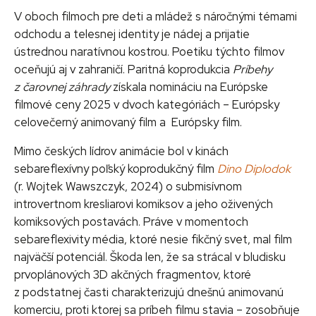
V oboch filmoch pre deti a mládež s náročnými témami
odchodu a telesnej identity je nádej a prijatie
ústrednou naratívnou kostrou. Poetiku týchto filmov
oceňujú aj v zahraničí. Paritná koprodukcia
Príbehy
z čarovnej záhrady
získala nomináciu na Európske
filmové ceny 2025 v dvoch kategóriách – Európsky
celovečerný animovaný film a Európsky film.
Mimo českých lídrov animácie bol v kinách
sebareflexívny poľský koprodukčný film
Dino Diplodok
(r. Wojtek Wawszczyk, 2024) o submisívnom
introvertnom kresliarovi komiksov a jeho oživených
komiksových postavách. Práve v momentoch
sebareflexivity média, ktoré nesie fikčný svet, mal film
najväčší potenciál. Škoda len, že sa strácal v bludisku
prvoplánových 3D akčných fragmentov, ktoré
z podstatnej časti charakterizujú dnešnú animovanú
komerciu, proti ktorej sa príbeh filmu stavia – zosobňuje