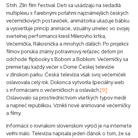
Strih. Zlín film festival. Deti sa usádzajú na sedadlá
multiplexu s farebnými poťahmi najznámejších českých
večerníčkových postavičiek, animátorka ukazuje bábku
a vysvetľuje princíp animácie, vizuálny umelec vo svojej
svetelnej performancii kreslí Milerovho krtka,
Večerníčka, Rákosníčka a mnohých ďalších. Po projekcii
filmov ponúka známy potravinový reťazec deťom pri
odchode flipbooky s Bobom a Bobkom. Večerníčky sa
premietajú každý večer v Dome Českej televízie
v zlínskom parku. Česká televízia však svoj večerníček
oslavovala celý rok. Dokonca vytvorila špeciálny web
s informáciami o večerníčkoch a oslavách.
[9]
Oslavovalo sa prostredníctvom všetkých typov médií
a naprieč republikou. Vznikli nové animované večerníčky
a filmy.
Informácií o rovnakom slovenskom výročí je na internete
veľmi málo. Televízia napísala jeden článok o tom, že sa