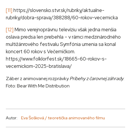
[11]
https://slovensko.stvr.sk/rubriky/aktualne-
rubriky/dobra-sprava/388288/60-rokov-vecernicka
[12]
Mimo verejnoprávnu televíziu však jedna menšia
oslava predsa len prebehla – v rámci medzinárodného
multižánrového festivalu Symfónia umenia sa konal
koncert 60 rokov s Večerníčkom.
https://www.folklorfest.sk/18665-60-rokov-s-
vecernickom-2025-bratislava/
Záber z animovanej rozprávky
Príbehy z čarovnej záhrady
.
Foto:
Bear
With
Me
Distribution
Autor:
Eva Šošková / teoretička animovaného filmu