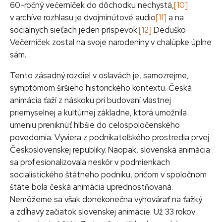
60-ročný večerníček do dôchodku nechystá,
[10]
v archíve rozhlasu je dvojminútové audio
[11]
a na
sociálnych sieťach jeden príspevok.
[12]
Deduško
Večerníček zostal na svoje narodeniny v chalúpke úplne
sám.
Tento zásadný rozdiel v oslavách je, samozrejme,
symptómom širšieho historického kontextu. Česká
animácia ťaží z náskoku pri budovaní vlastnej
priemyselnej a kultúrnej základne, ktorá umožnila
umeniu preniknúť hlbšie do celospoločenského
povedomia. Vyviera z podnikateľského prostredia prvej
Československej republiky. Naopak, slovenská animácia
sa profesionalizovala neskôr v podmienkach
socialistického štátneho podniku, pričom v spoločnom
štáte bola česká animácia uprednostňovaná.
Nemôžeme sa však donekonečna vyhovárať na ťažký
a zdĺhavý začiatok slovenskej animácie. Už 33 rokov