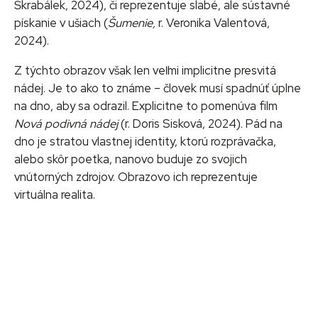
Škrabálek, 2024), či reprezentuje slabé, ale sústavné
pískanie v ušiach (
Šumenie,
r. Veronika Valentová,
2024).
Z týchto obrazov však len veľmi implicitne presvitá
nádej. Je to ako to známe – človek musí spadnúť úplne
na dno, aby sa odrazil. Explicitne to pomenúva film
Nová podivná nádej
(r. Doris Sisková, 2024). Pád na
dno je stratou vlastnej identity, ktorú rozprávačka,
alebo skôr poetka, nanovo buduje zo svojich
vnútorných zdrojov. Obrazovo ich reprezentuje
virtuálna realita.