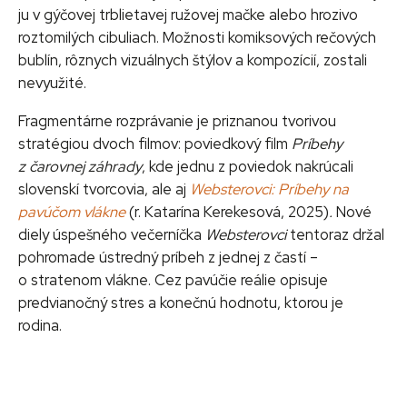
ju v gýčovej trblietavej ružovej mačke alebo hrozivo
roztomilých cibuliach. Možnosti komiksových rečových
bublín, rôznych vizuálnych štýlov a kompozícií, zostali
nevyužité.
Fragmentárne rozprávanie je priznanou tvorivou
stratégiou dvoch filmov: poviedkový film
Príbehy
z čarovnej záhrady
, kde jednu z poviedok nakrúcali
slovenskí tvorcovia, ale aj
Websterovci: Príbehy na
pavúčom vlákne
(r. Katarína Kerekesová, 2025)
.
Nové
diely úspešného večerníčka
Websterovci
tentoraz držal
pohromade ústredný príbeh z jednej z častí –
o stratenom vlákne. Cez pavúčie reálie opisuje
predvianočný stres a konečnú hodnotu, ktorou je
rodina.