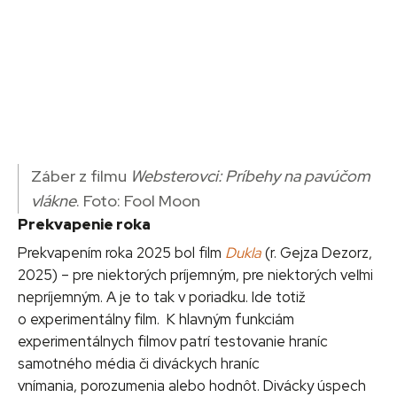
Záber z filmu
Websterovci: Príbehy na pavúčom
vlákne
. Foto: Fool Moon
Prekvapenie roka
Prekvapením roka 2025 bol film
Dukla
(r. Gejza Dezorz,
2025) – pre niektorých príjemným, pre niektorých veľmi
nepríjemným. A je to tak v poriadku. Ide totiž
o experimentálny film. K hlavným funkciám
experimentálnych filmov patrí testovanie hraníc
samotného média či diváckych hraníc
vnímania, porozumenia alebo hodnôt. Divácky úspech