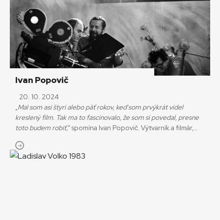
Ivan Popovič
20. 10. 2024
„
Mal som asi štyri alebo päť rokov, keď som prvýkrát videl
kreslený film. Tak ma to fascinovalo, že som si povedal, presne
toto budem robiť,
“ spomína Ivan Popovič. Výtvarník a filmár,
ktorý 16. októbra oslávil osemdesiate narodeniny, svoje
detské predsavzatie naplnil mierou vrchovatou.