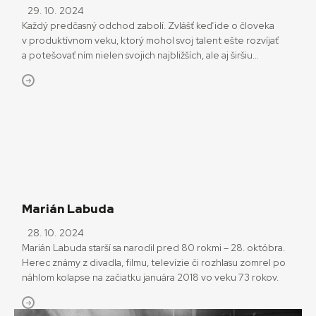
29. 10. 2024
Každý predčasný odchod zabolí. Zvlášť keď ide o človeka
v produktívnom veku, ktorý mohol svoj talent ešte rozvíjať
a potešovať ním nielen svojich najbližších, ale aj širšiu
verejnosť. Slovenský režisér, scenárista a herec Vladislav
Pavlovič sa narodil pred sto rokmi, 25. októbra 1924. Počas
nakrúcania snímky Trofej neznámeho strelca v roku 1973 si
siahol na život.
Marián Labuda
28. 10. 2024
Marián Labuda starší sa narodil pred 80 rokmi – 28. októbra.
Herec známy z divadla, filmu, televízie či rozhlasu zomrel po
náhlom kolapse na začiatku januára 2018 vo veku 73 rokov.