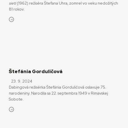
sieti
(1962) režiséra Štefana Uhra, zomrel vo veku nedožitých
81 rokov.
Štefánia Gorduličová
23. 9. 2024
Dabingová režisérka Štefánia Gorduličová oslavuje 75.
narodeniny. Narodila sa 22. septembra 1949 v Rimavskej
Sobote.