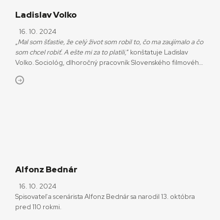
Ladislav Volko
16. 10. 2024
„
Mal som šťastie, že celý život som robil to, čo ma zaujímalo a čo
som chcel robiť. A ešte mi za to platili,
“ konštatuje Ladislav
Volko. Sociológ, dlhoročný pracovník Slovenského filmového
ústavu, publicista aj diplomat, ktorý oslávil osemdesiatku.
Alfonz Bednár
16. 10. 2024
Spisovateľ a scenárista Alfonz Bednár sa narodil 13. októbra
pred 110 rokmi.