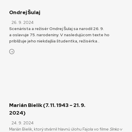
Ondrej Šulaj
26. 9. 2024
Scenárista a režisér Ondrej Šulaj sa narodil 26. 9.
a oslavuje 75. narodeniny. V nasledujúcom texte ho
približuje jeho niekdajšia študentka, režisérka
a scenáristka Eva Borušovičová.
Marián Bielik (7. 11. 1943 – 21. 9.
2024)
24. 9. 2024
Marián Bielik, ktorý stvárnil hlavnú úlohu Fajola vo filme
Slnko v