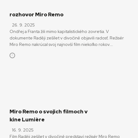
rozhovor Miro Remo
26. 9. 2025
Ondřej a Franta žili mimo kapitalistického zovretia. V
dokumente Raději zešílet v divočině objavili radosť. Režisér
Miro Remo nakrúcal svoj najnovší film niekoľko rokov.
Trpezlivo navštevoval bratov Klišíkovcov – outsiderov, ktorí
na samote v šumavskom kraji spravovali gazdovstvo, nažívajúc
vo zvláštnej dynamike s prírodou a so sebou samými. Ich
príbeh hovorí o jasnom pohľade na svet a o spolužití, v […]
Miro Remo o svojich filmoch v
kine Lumière
16. 9. 2025
Film Raději zešílet v divočině predstaví režisér Miro Remo