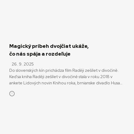
Okrem zástupcov slovenských a českých televízií vystúpili […]
Magický príbeh dvojčiat ukáže,
čo nás spája a rozdeľuje
26. 9. 2025
Do slovenských kín prichádza film Raději zešílet v divočině.
Keď sa kniha Raději zešílet v divočině stala v roku 2018 v
ankete Lidových novin Knihou roka, brnianske divadlo Husa
na provázku po nej siahlo, aby si položilo otázku, čo je to za
civilizáciu, v ktorej sa knihy o úteku z nej stávajú bestsellermi.
Na motívy príbehov outsiderov onedlho vznikla rovnomenná
[…]