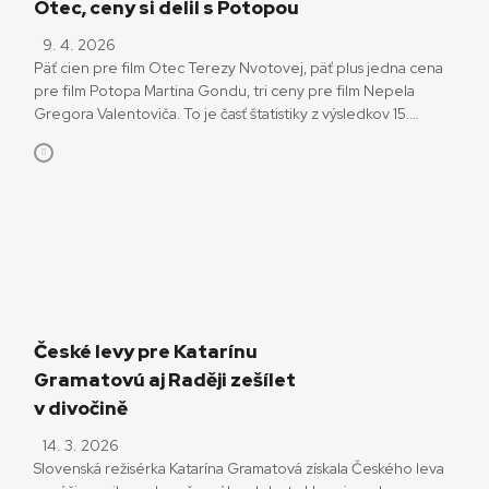
Otec, ceny si delil s Potopou
9. 4. 2026
Päť cien pre film Otec Terezy Nvotovej, päť plus jedna cena
pre film Potopa Martina Gondu, tri ceny pre film Nepela
Gregora Valentoviča. To je časť štatistiky z výsledkov 15.
ročníka udeľovania národných filmových cien Slnko v sieti za
rok 2025. Ocenení a ocenené si ich prevzali počas
napínavého udeľovania vo veľmi vyrovnanej konkurencii vo
štvrtok 9. […]
České levy pre Katarínu
Gramatovú aj Raději zešílet
v divočině
14. 3. 2026
Slovenská režisérka Katarína Gramatová získala Českého leva