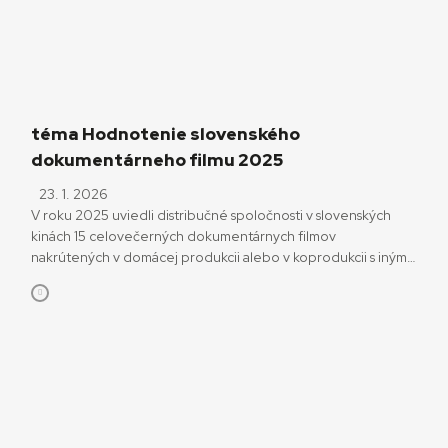
téma Hodnotenie slovenského
dokumentárneho filmu 2025
23. 1. 2026
V roku 2025 uviedli distribučné spoločnosti v slovenských
kinách 15 celovečerných dokumentárnych filmov
nakrútených v domácej produkcii alebo v koprodukcii s inými
krajinami. Spomedzi týchto snímok bolo sedem majoritne
slovenských, jeden film vznikol v paritnej koprodukcii
s Českou republikou. V ďalších siedmich prípadoch bola
slovenská strana len menšinovým koproducentom. Hladinu
domáceho audiovizuálneho prostredia rozvlnilo aj niekoľko
krátkometrážnych filmov či dokumentárna […]