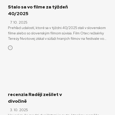
Stalo sa vo filme za týždeň
40/2025
7. 10. 2025
Prehľad udalostí, ktoré sa v týždni 40/2025 stali v slovenskom
filme alebo so slovenským filmom súvisia. Film Otec režisérky
Terezy Nvotovej získal v súťaži hraných filmov na festivale vo
švajčiarskom Zürichu hlavnú cenu Golden Eye. „Hlboko nás
dojalo remeselné spracovanie a ľudskosť tohto filmu,“ uviedla
v zdôvodnení medzinárodná porota. „Jeho ústredná postava
nie je ani zloduch, ani […]
recenzia Raději zešílet v
divočině
3. 10. 2025