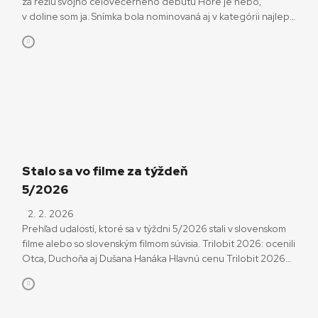
za réžiu svojho celovečerného debutu Hore je nebo,
v doline som ja. Snímka bola nominovaná aj v kategórii najlepší
celovečerný hraný film. Spolu mala sedem nominácií.
Najlepším celovečerným hraným filmom roka sa podľa
hlasovania českých akademikov stalo česko-slovensko-
talianske road-movie Karavan režisérky Zuzany Kirchnerovej.
Slovenským koproducentom filmu je Jakub Viktorín. V poradí
[…]
Stalo sa vo filme za týždeň
5/2026
2. 2. 2026
Prehľad udalostí, ktoré sa v týždni 5/2026 stali v slovenskom
filme alebo so slovenským filmom súvisia. Trilobit 2026: ocenili
Otca, Duchoňa aj Dušana Hanáka Hlavnú cenu Trilobit 2026
získali na 39. ročníku ocenení, ktoré udeľuje Český filmový a
televizní svaz FITES tvorcovia filmu Otec. Udelili ju Tereze
Nvotovej za réžiu, Adamovi Suzinovi za kameru a Milanovi […]