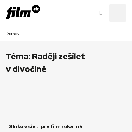
Menu
Domov
Téma:
Raději zešílet
v divočině
Slnko v sieti pre film roka má