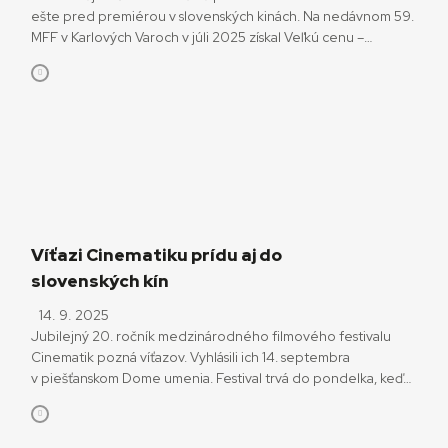
ešte pred premiérou v slovenských kinách. Na nedávnom 59.
MFF v Karlových Varoch v júli 2025 získal Veľkú cenu –
Krištáľový glóbus po prvýkrát slovenský režisér. Za
dokumentárny film Raději zešílet v divočině si ju z tohto
áčkového festivalu odniesol dokumentarista Miro Remo. Film,
ktorý následne získal aj Cenu […]
Víťazi Cinematiku prídu aj do
slovenských kín
14. 9. 2025
Jubilejný 20. ročník medzinárodného filmového festivalu
Cinematik pozná víťazov. Vyhlásili ich 14. septembra
v piešťanskom Dome umenia. Festival trvá do pondelka, keď
opäť premietne aj víťazné filmy. Pribudne k nim ešte víťaz
diváckej súťaže. Hlavnú cenu súťažnej sekcie Meeting Point
Europe získala na Cinematiku nemecká historická mozaika