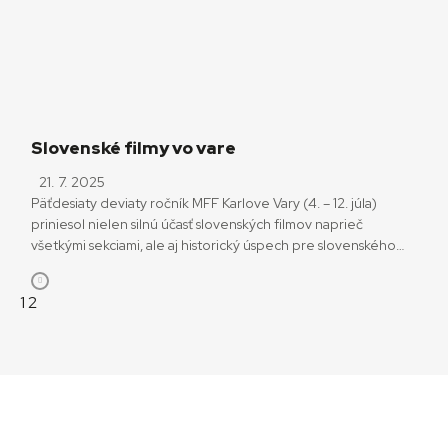
Pohľad do slnka. Režisérka Mascha Schilinski v nej
zaznamenáva príbehy […]
Slovenské filmy vo vare
21. 7. 2025
Päťdesiaty deviaty ročník MFF Karlove Vary (4. – 12. júla)
priniesol nielen silnú účasť slovenských filmov naprieč
všetkými sekciami, ale aj historický úspech pre slovenského
tvorcu. Krištáľový glóbus za najlepší film si odniesol česko-
slovenský dokument Mira Rema Raději zešílet v divočině.
Strana
Strana
Stránkovanie
1
2
Aktuálny ročník festivalu poznačila strata. Dva mesiace pred
jeho zahájením zomrel dlhoročný prezident MFF […]
príspevkov