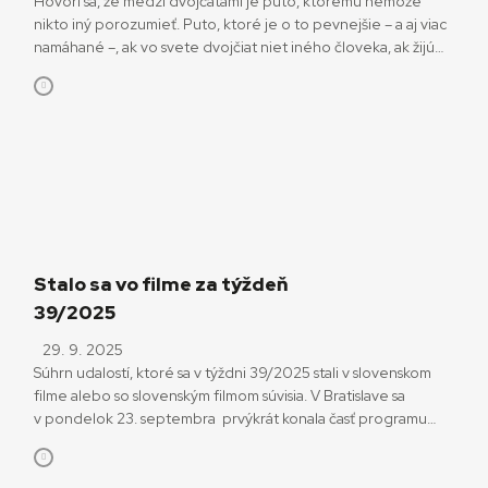
Hovorí sa, že medzi dvojčatami je puto, ktorému nemôže
nikto iný porozumieť. Puto, ktoré je o to pevnejšie – a aj viac
namáhané –, ak vo svete dvojčiat niet iného človeka, ak žijú
len jeden pre druhého. Raději zešílet v divočině je o
samotárstve, o odmietaní konvenčného spôsobu života, o
alkoholizme aj o starnutí. Predovšetkým […]
Stalo sa vo filme za týždeň
39/2025
29. 9. 2025
Súhrn udalostí, ktoré sa v týždni 39/2025 stali v slovenskom
filme alebo so slovenským filmom súvisia. V Bratislave sa
v pondelok 23. septembra prvýkrát konala časť programu
brnianskeho festivalu televíznych seriálov Serial Killer (23. –
28. septembra). TV Days Bratislava v hoteli Devín sa zamerali
na súčasné televízne trendy. Priniesli prezentácie a diskusie.